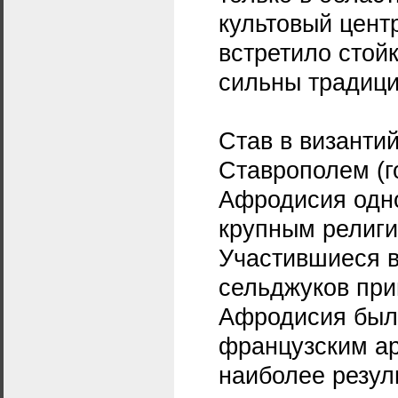
культовый цент
встретило стойк
сильны традици
Став в византи
Ставрополем (г
Афродисия одн
крупным религи
Участившиеся в 
сельджуков при
Афродисия была
французским ар
наиболее резул