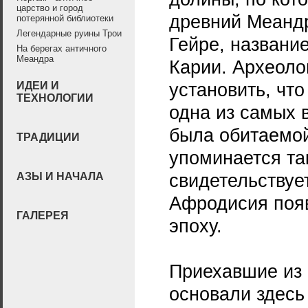
царство и город
древний Меандр
потерянной библиотеки
Легендарные руины Трои
Гейре, названи
На берегах античного
Меандра
Карии. Археоло
установить, что
ИДЕИ И
ТЕХНОЛОГИИ
одна из самых 
была обитаемой
ТРАДИЦИИ
упоминается та
свидетельствуе
АЗЫ И НАЧАЛА
Афродисия появ
ГАЛЕРЕЯ
эпоху.
Приехавшие из 
основали здесь