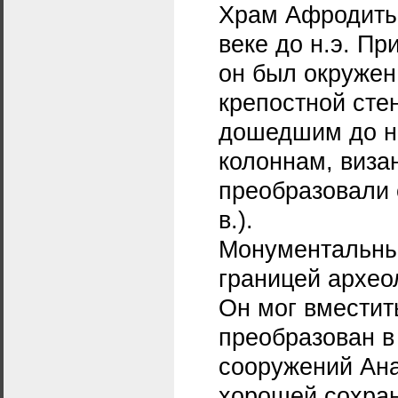
Храм Афродиты 
веке до н.э. При
он был окруже
крепостной сте
дошедшим до н
колоннам, виза
преобразовали е
в.).
Монументальный 
границей архео
Он мог вместит
преобразован в
сооружений Ана
хорошей сохран