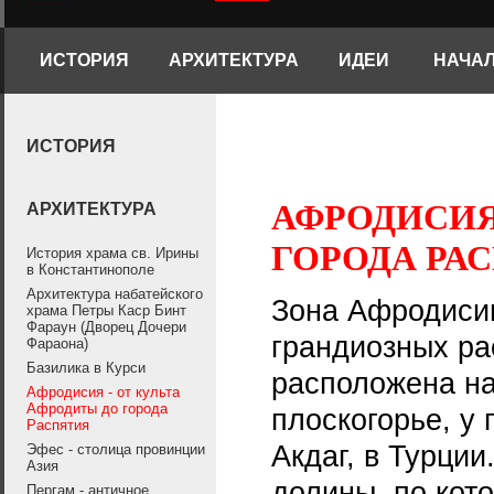
ИСТОРИЯ
АРХИТЕКТУРА
ИДЕИ
НАЧА
ИСТОРИЯ
АФРОДИСИЯ
АРХИТЕКТУРА
ГОРОДА РА
История храма св. Ирины
в Константинополе
Архитектура набатейского
Зона Афродиси
храма Петры Каср Бинт
Фараун (Дворец Дочери
грандиозных ра
Фараона)
Базилика в Курси
расположена н
Афродисия - от культа
Афродиты до города
плоскогорье, у
Распятия
Акдаг, в Турции
Эфес - столица провинции
Азия
долины, по кот
Пергам - античное