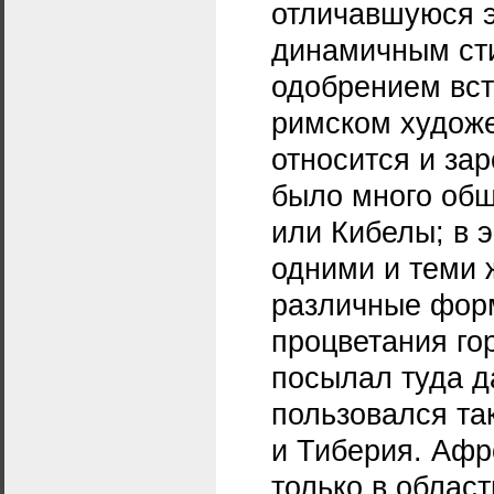
отличавшуюся 
динамичным сти
одобрением вст
римском художе
относится и за
было много общ
или Кибелы; в 
одними и теми 
различные фор
процветания го
посылал туда д
пользовался та
и Тиберия. Афр
только в област